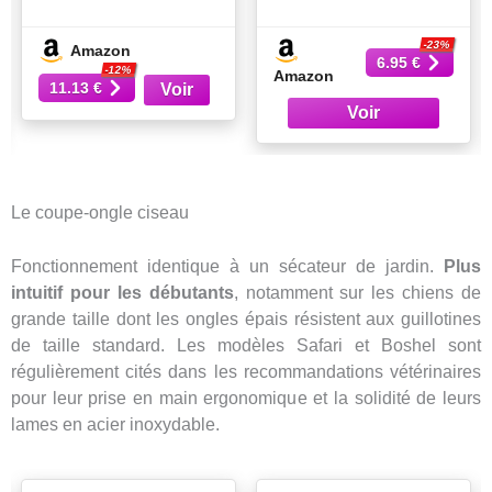
pour Chien
pour chiens et
chats, pointe de
-23%
Amazon
sécurité arrondie,
6.95 €
-12%
Amazon
manche
11.13 €
antidérapant
Le coupe-ongle ciseau
Fonctionnement identique à un sécateur de jardin.
Plus
intuitif pour les débutants
, notamment sur les chiens de
grande taille dont les ongles épais résistent aux guillotines
de taille standard. Les modèles Safari et Boshel sont
régulièrement cités dans les recommandations vétérinaires
pour leur prise en main ergonomique et la solidité de leurs
lames en acier inoxydable.