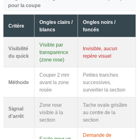
pour la coupe
Ongles clairs /
Ongles noirs /
Critère
blancs
foncés
Visible par
Visibilité
Invisible, aucun
transparence
du quick
repère visuel
(zone rose)
Couper 2 mm
Petites tranches
Méthode
avant la zone
successives,
rosée
surveiller la section
Zone rose
Tache ovale grisâtre
Signal
visible à la
au centre de la
d’arrêt
section
section
Demande de
Facile pour un