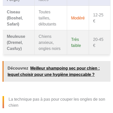
Ciseau
Toutes
12-25
(Boshel,
tailles,
Modéré
€
Safari)
débutants
Meuleuse
Chiens
Très
20-45
(Dremel,
anxieux,
faible
€
Casfuy)
ongles noirs
Découvrez
Meilleur shampoing sec pour chien :
lequel choisir pour une hygiène impeccable ?
La technique pas à pas pour couper les ongles de son
chien