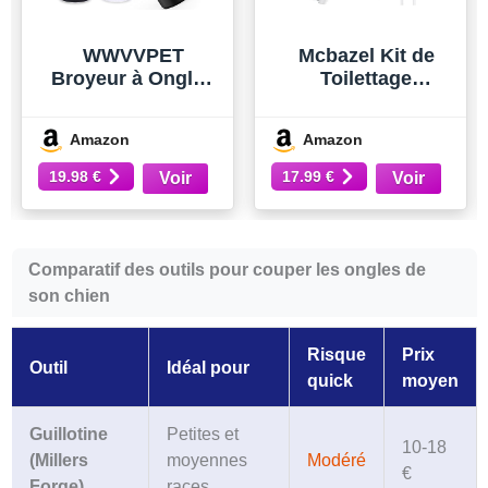
WWVVPET
Mcbazel Kit de
Broyeur à Ongles
Toilettage
pour Chien avec
Électrique Sans Fil
lumière et 2
2-en-1
Amazon
Amazon
Roues, Coupe-
Rechargeable,
Ongles pour Chien
Tondeuse pour
19.98 €
17.99 €
Plus Puissant à
Chien & Rasoir
Faible Bruit, Lime
pour Chat avec
à Ongles
Lumière LED,
électrique pour
Tondeuse
Comparatif des outils pour couper les ongles de
Animaux de
Silencieuse pour
son chien
Compagnie, Soin
Poils de Pattes,
des Griffes de
Meuleuse à Ongles
Chat
pour Pattes/Éco
Risque
Prix
Outil
Idéal pour
quick
moyen
Guillotine
Petites et
10-18
(Millers
moyennes
Modéré
€
Forge)
races